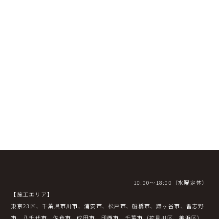
資料のご送付
CONTACT
お気軽にお問い合わせください。
資料請求ご希望の方には資料を
お届けいたします。
資料請求・お問い合せ
10:00～18:00（水曜定休）
【施工エリア】
東京23区、千葉県市川市、浦安市、松戸市、船橋市、鎌ヶ谷市、習志野
市、八千代市、佐倉市、成田市、印西市、千葉市（花見川区、美浜区）